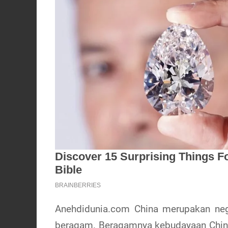
Anehdidunia.com China merupakan neg
beragam. Beragamnya kebudayaan China 