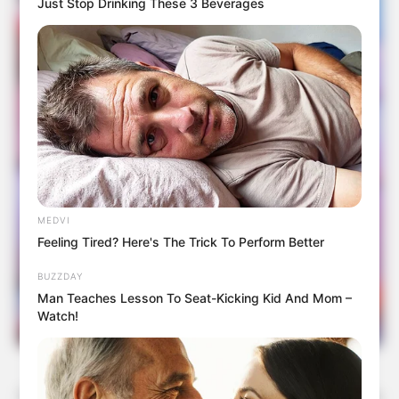
Sebelumnya suami akan menitipkan sperma