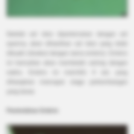
Setelah sel telur dipertemukan dengan sel
sperma, akan dihasilkan sel telur yang telah
dibuahi (disebut dengan nama embrio). Embrio
ini kemudian akan membelah seiring dengan
waktu. Embrio ini memiliki 4 sel, yang
diharapkan mencapai stage perkembangan
yang benar.
Pemindahan Embrio