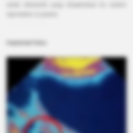
untuk ditransfer yang diinjeksikan ke sistem
reproduksi si pasien.
https://anehdidunia.blogspot.com
Implanted fetus