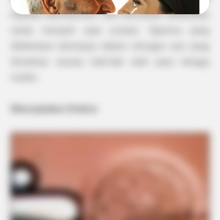
kepada laboratorium dan kemudian dibekukan
untuk menanti saat ovulasi. Sperma yang
dibekukan disimpan dalam nitrogen cair yang
dicairkan secara hati-hati oleh para tenaga
medis.
Menciptakan Embrio