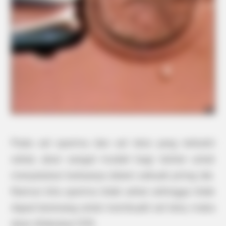
Pada sel sperma dan sel telur yang terbukti
sehat, akan sangat mudah bagi dokter untuk
menyatukan keduanya dalam sebuah piring lab.
Namun bila sperma tidak sehat sehingga tidak
dapat berenang untuk membuahi sel telur, maka
akan dilakukan ICSI.