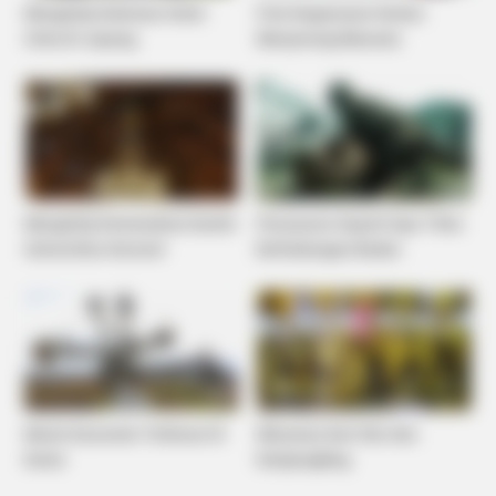
Mengintip Daleman Hotel
Foto Keganasan Hewan
Cinta Di Jepang
Menyerang Manusia
Mengintip Kemewahan Kantin
Penasaran Seperti Apa T-Rex
Universitas Harvard
Berhubungan Badan
Mesin Excavator Terbesar Di
Minuman Dari Ular dan
Dunia
Kalajengking