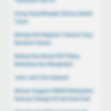
Terpopuler Saat Ini
Orang Yang Mengaku Dirinya Adalah
Tuhan
Bintang Film Begituan Terkenal Yang
Bertubuh Gendut
Mahluk Dan Benda SCP Paling
Berbahaya Dan Mengerikan
Jenis Jenis Ilmu Kejawen
Mantan Anggota AKB48 Melanjutkan
Karirnya Sebagai AV Idol Esek Esek