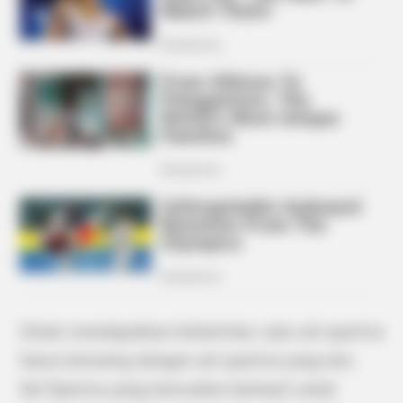
Untuk mendapatkan kehamilan, satu sel sperma
harus bersaing dengan sel sperma yang lain.
Sel Sperma yang kemudian berhasil untuk