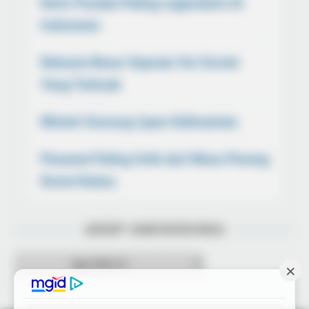
Keris Pusaka Paling Legendaris Di
Indonesia
Rahasia Besar Seputar Uni Soviet
Yang Terkuak
Misteri Gunung Lipan Kalimantan
Pesawat Paling Unik dari Masa Perang
Dunia Kedua
ARSIP ANEHDIDUNIA