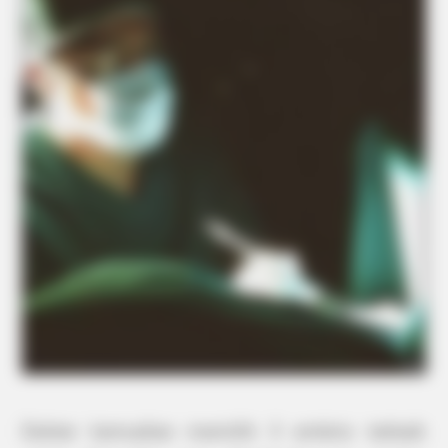
Dokter kemudian memilih 3 embrio terbaik