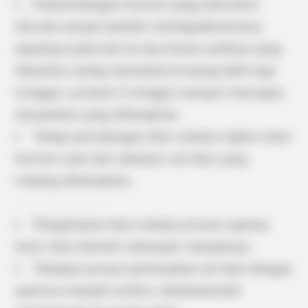
Perkembangan hormon yang terkontrol
dimulai sesaat setelah mendapatkanmens,
tepatnya pada hari ke dua lewat suntikan yang
diberikan setiap hariselama kurang lebih tiga
minggu« ya betul 3 minggu! sampai mencapai
ukurantelur yang diharapkan.
Tahap pematangan telur melalui injeksi obat
hormon satu hari sebelum sel telur yang
matang dikeluarkan.
https://anehdidunia.blogspot.com
Pengeluaran telur melalui proses operasi
kecil, telur diambil sebanyak- banyaknya.
Tahapan proses pembuahan sel telur dengan
sperma menjadi embrio, dilakukanoleh