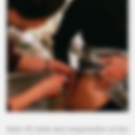
Dalam IVF, dokter akan mengumpulkan sel telur