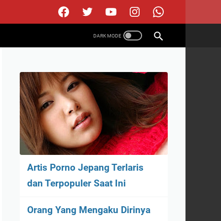
Artis Porno Jepang Terlaris
dan Terpopuler Saat Ini
Orang Yang Mengaku Dirinya