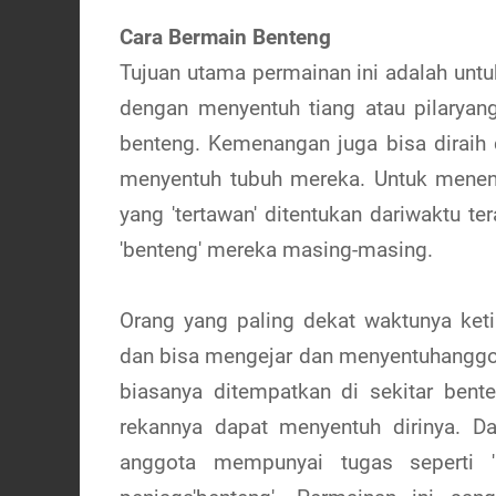
Cara Bermain Benteng
Tujuan utama permainan ini adalah unt
dengan menyentuh tiang atau pilaryang
benteng. Kemenangan juga bisa diraih
menyentuh tubuh mereka. Untuk menen
yang 'tertawan' ditentukan dariwaktu ter
'benteng' mereka masing-masing.
Orang yang paling dekat waktunya ket
dan bisa mengejar dan menyentuhanggo
biasanya ditempatkan di sekitar ben
rekannya dapat menyentuh dirinya. D
anggota mempunyai tugas seperti 'p