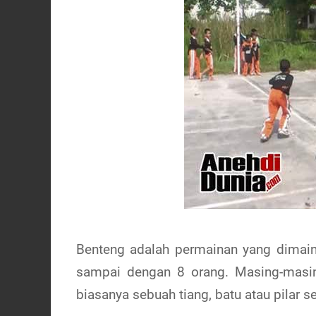
Benteng adalah permainan yang dimaink
sampai dengan 8 orang. Masing-masin
biasanya sebuah tiang, batu atau pilar s