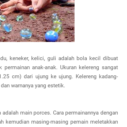
, keneker, kelici, guli adalah bola kecil dibuat
uk permainan anak-anak. Ukuran kelereng sangat
5 cm) dari ujung ke ujung. Kelereng kadang-
a dan warnanya yang estetik.
n adalah main porces. Cara permainannya dengan
ah kemudian masing-masing pemain meletakkan