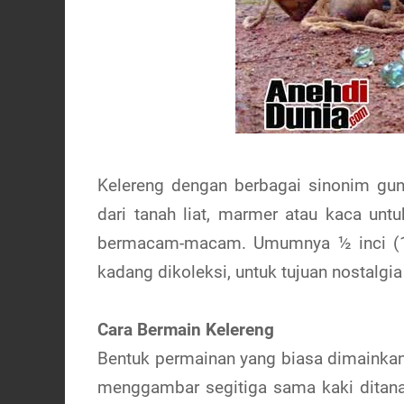
Kelereng dengan berbagai sinonim gundu
dari tanah liat, marmer atau kaca unt
bermacam-macam. Umumnya ½ inci (1.2
kadang dikoleksi, untuk tujuan nostalgi
Cara Bermain Kelereng
Bentuk permainan yang biasa dimainka
menggambar segitiga sama kaki ditan