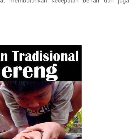
ngat membutuhkan kecepatan berlari dan juga