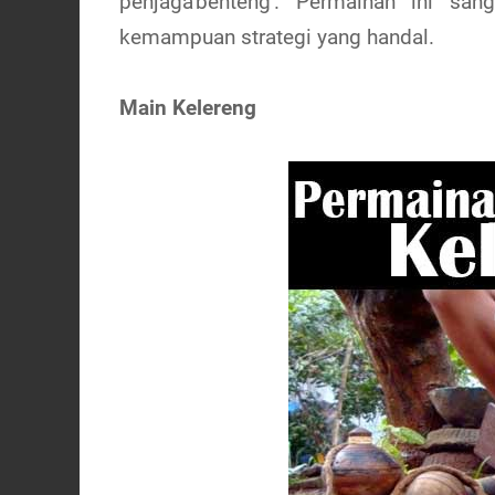
penjaga'benteng'. Permainan ini sa
kemampuan strategi yang handal.
Main Kelereng