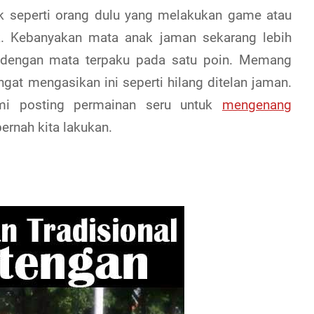
k seperti orang dulu yang melakukan game atau
k. Kebanyakan mata anak jaman sekarang lebih
 dengan mata terpaku pada satu poin. Memang
at mengasikan ini seperti hilang ditelan jaman.
ami posting permainan seru untuk
mengenang
ernah kita lakukan.