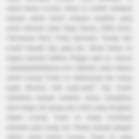
serial kartun Looney Tunes ini sendiri terdapat
banyak sekali tokoh maupun karakter yang
amat terkenal yakni Bugs Bunny, Daffy Duck,
Tasmanian Devil, Porky Sylvester, Tweety dan
masih banyak lagi yang lain. Serial kartun ini
begitu populer bahkan hingga saat ini, namun
sahabatanehdidunia.com
tahukah anda bahwa
serial Looney Tunes ini sebenarnya tak cukup
layak ditonton oleh anak-anak? Yup, meski
kehadiran banyak karakter cukup menghibur
akan tetapi tak jarang alur cerita yang disajikan
dalam Looney Tunes ini kerap membuat
khawatir para orang tua. Terlalu banyak adegan
dalam serial kartun Looney Tunes ini yang