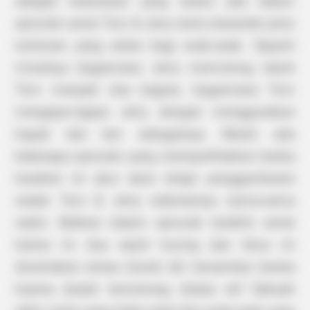
adegan kekerasan yang selalu ada dalam
episode serial Tom & Jerry tentu bukanlah jenis
tontonan yang sehat bagi anak-anak. Seperti
misalnya bagaimana Jerry memotong tubuh
Tom menjadi dua bagian, bagaimana Tom
mengejar-ngejar Jerry dengan menggunakan
kapak dan lain sebagainya. Meski ada
beberapa episode yang memperlihatkan kedua
karakter ini akur akan tetapi penggambaran
watak Tom & Jerry sebenarnya sama-sama
sadis. Bahkan dalam episode terakhir serial
kartun ini dua sejoli kucing dan tikus ini
diceritakan tewas bunuh diri tersambar kereta
karena duduk termenung diatas rel! Sebuah