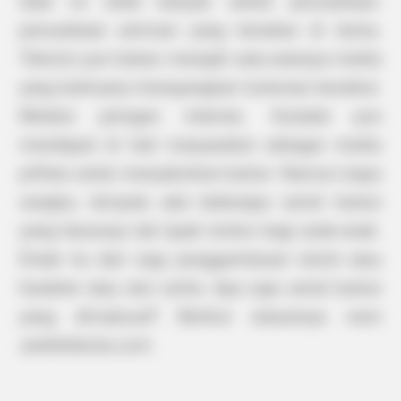
Saat ini telah banyak sekali perusahaan-
perusahaan animasi yang tersebar di dunia.
Televisi pun bukan menajdi satu-satunya media
yang berkuasa menayangkan tontonan tersebut.
Melalui jaringan internet,
Youtube
pun
mendapat di hati masyarakat sebagai media
pilihan untuk menyaksikan kartun. Namun siapa
sangka, ternyata ada beberapa serial kartun
yang harusnya tak layak tonton bagi anak-anak.
Entah itu dari segi penggambaran tokoh atau
karakter atau alur cerita. Apa saja serial kartun
yang dimaksud? Berikut ulasannya versi
anehdidunia.com
.