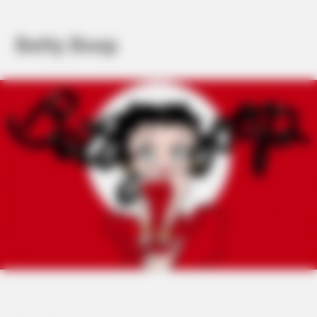
Betty Boop