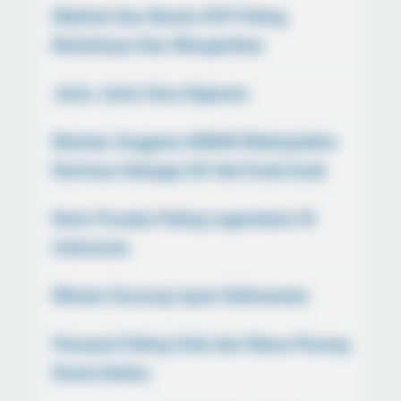
Mahluk Dan Benda SCP Paling
Berbahaya Dan Mengerikan
Jenis Jenis Ilmu Kejawen
Mantan Anggota AKB48 Melanjutkan
Karirnya Sebagai AV Idol Esek Esek
Keris Pusaka Paling Legendaris Di
Indonesia
Misteri Gunung Lipan Kalimantan
Pesawat Paling Unik dari Masa Perang
Dunia Kedua