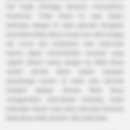
hak tinggi sehingga terkesan menonjolkan
keseksian. Tidak hanya itu saja, dalam
beberapa adegan di suatu episode seringkali
diceritakan Betty Boop menari-nari seksi hingga
tak cocok jika disaksikan oleh anak-anak
karena dapat menimbulkan konotasi yang
negatif. Belum cukup dengan itu, Betty Boop
sendiri pernah diberi sanksi larangan
penayangan karena di salah satu episode
terdapat adegan dimana Betty Boop
menggunakan obat-obatan terlarang. Itulah
beberapa alasan kuat yang memang harusnya
Betty Boop tidak ditonton oleh anak-anak.