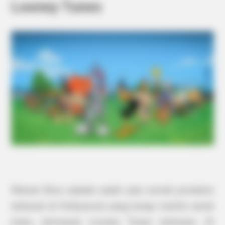
Looney Tunes
Warner Bros adalah salah satu rumah produksi
terkenal di Hollywood yang kerap merilis serial
kartu, termasuk Looney Tunes tentunya. Di