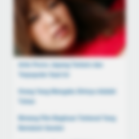
Artis Porno Jepang Terlaris dan
Terpopuler Saat Ini
Orang Yang Mengaku Dirinya Adalah
Tuhan
Bintang Film Begituan Terkenal Yang
Bertubuh Gendut