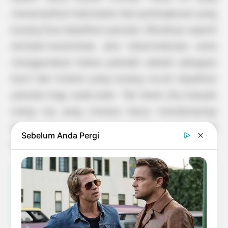
menampilkan kebrutalan dan pertengkaran yang
kurang bisa dijadikan panutan. Misalnya seperti
tembak-menembak, aksi kebut-kebutan serta
menggunakan bahan peledak adalah sebagian
kecil dari kriteria yang kurang cocok dijadikan
panutan bagi anak-anak. Tak heran jika banyak
orang tua yang merasa harus mendampingi
anak-anaknya ketika menyaksikan serial kartun
ini.
ANEH UNIK LAINNYA
5 Film Terkenal Ini Ternyata Terinspirasi dari Mimpi
5 Hal Salah Kaprah yang Banyak Dipercaya Orang
Gara-Gara Film Action