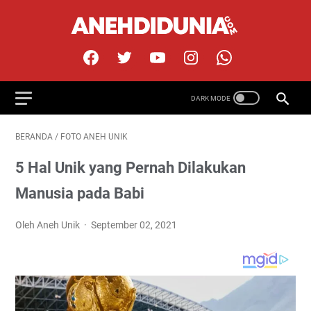
BERANDA
/
FOTO ANEH UNIK
5 Hal Unik yang Pernah Dilakukan
Manusia pada Babi
Oleh Aneh Unik
September 02, 2021