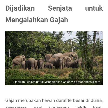
Dijadikan Senjata untuk
Mengalahkan Gajah
Dijadikan Senjata untuk Mengalahkan Gajah via amanahnews.com
Gajah merupakan hewan darat terbesar di dunia,