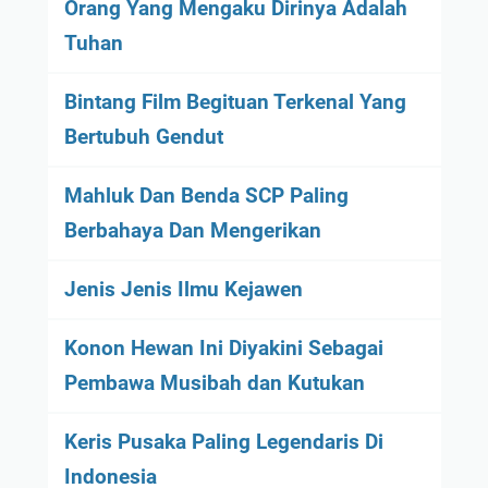
Orang Yang Mengaku Dirinya Adalah
Tuhan
Bintang Film Begituan Terkenal Yang
Bertubuh Gendut
Mahluk Dan Benda SCP Paling
Berbahaya Dan Mengerikan
Jenis Jenis Ilmu Kejawen
Konon Hewan Ini Diyakini Sebagai
Pembawa Musibah dan Kutukan
Keris Pusaka Paling Legendaris Di
Indonesia