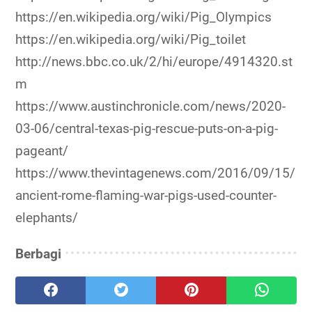
https://en.wikipedia.org/wiki/Pig_Olympics
https://en.wikipedia.org/wiki/Pig_toilet
http://news.bbc.co.uk/2/hi/europe/4914320.st
m
https://www.austinchronicle.com/news/2020-
03-06/central-texas-pig-rescue-puts-on-a-pig-
pageant/
https://www.thevintagenews.com/2016/09/15/
ancient-rome-flaming-war-pigs-used-counter-
elephants/
Berbagi