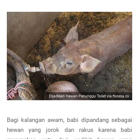
Dijadikan Hewan Penunggu Toilet via floresa.co
Bagi kalangan awam, babi dipandang sebagai
hewan yang jorok dan rakus karena babi