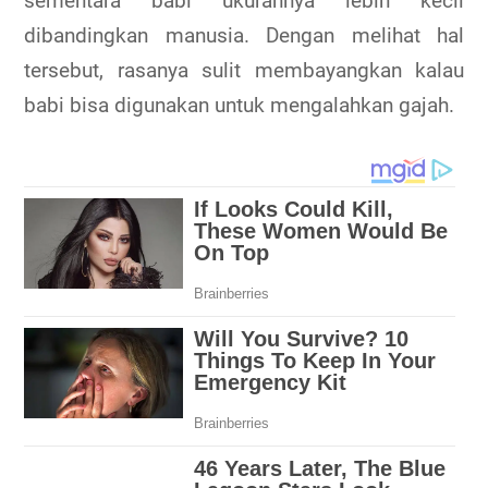
sementara babi ukurannya lebih kecil
dibandingkan manusia. Dengan melihat hal
tersebut, rasanya sulit membayangkan kalau
babi bisa digunakan untuk mengalahkan gajah.