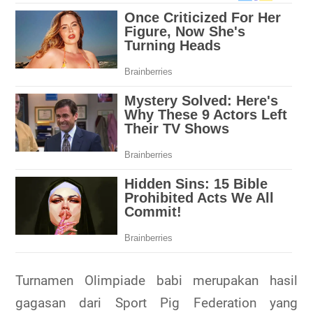
Turnamen Olimpiade babi merupakan hasil
gagasan dari Sport Pig Federation yang