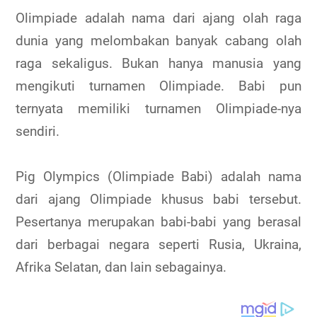
Olimpiade adalah nama dari ajang olah raga
dunia yang melombakan banyak cabang olah
raga sekaligus. Bukan hanya manusia yang
mengikuti turnamen Olimpiade. Babi pun
ternyata memiliki turnamen Olimpiade-nya
sendiri.
Pig Olympics (Olimpiade Babi) adalah nama
dari ajang Olimpiade khusus babi tersebut.
Pesertanya merupakan babi-babi yang berasal
dari berbagai negara seperti Rusia, Ukraina,
Afrika Selatan, dan lain sebagainya.