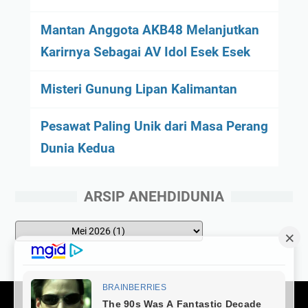
Mantan Anggota AKB48 Melanjutkan
Karirnya Sebagai AV Idol Esek Esek
Misteri Gunung Lipan Kalimantan
Pesawat Paling Unik dari Masa Perang
Dunia Kedua
ARSIP ANEHDIDUNIA
About Us
Disclimer
Contact Us
Privacy Policy