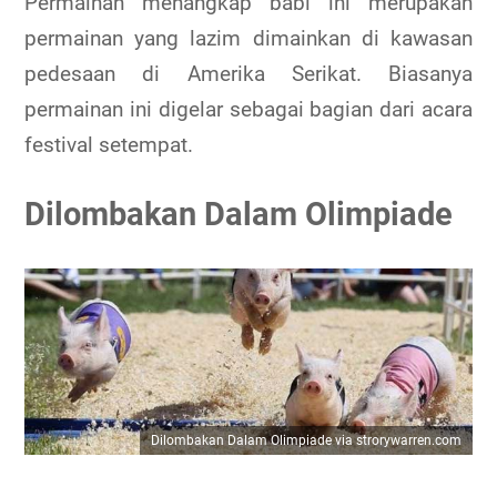
Permainan menangkap babi ini merupakan
permainan yang lazim dimainkan di kawasan
pedesaan di Amerika Serikat. Biasanya
permainan ini digelar sebagai bagian dari acara
festival setempat.
Dilombakan Dalam Olimpiade
Dilombakan Dalam Olimpiade via strorywarren.com