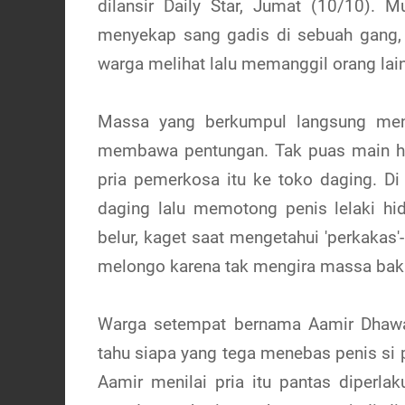
dilansir Daily Star, Jumat (10/10). 
menyekap sang gadis di sebuah gang,
warga melihat lalu memanggil orang lain
Massa yang berkumpul langsung meng
membawa pentungan. Tak puas main ha
pria pemerkosa itu ke toko daging. Di 
daging lalu memotong penis lelaki hi
belur, kaget saat mengetahui 'perkakas'
melongo karena tak mengira massa bakal
Warga setempat bernama Aamir Dhawan
tahu siapa yang tega menebas penis si p
Aamir menilai pria itu pantas diper