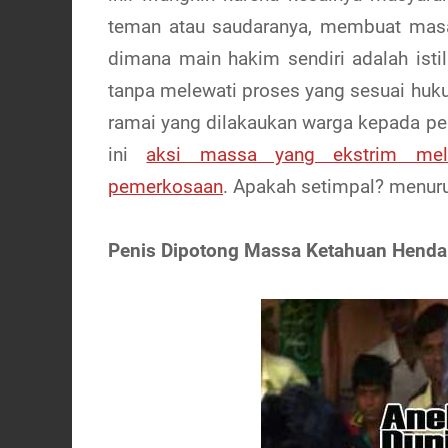
teman atau saudaranya, membuat masa
dimana main hakim sendiri adalah ist
tanpa melewati proses yang sesuai huk
ramai yang dilakaukan warga kepada pen
ini
aksi massa yang ekstrim mel
pemerkosaan
. Apakah setimpal? menur
Penis Dipotong Massa Ketahuan Henda