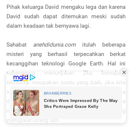
Pihak keluarga David mengaku lega dan karena
David sudah dapat ditemukan meski sudah
dalam keadaan tak bernyawa lagi.
Sahabat
anehdidunia.com
itulah beberapa
misteri yang berhasil terpecahkan berkat
kecanggihan teknologi Google Earth. Hal ini
sebenarnya menunjukan jika kemajuan
teknologi meupakan suatu yang baik, jika kita
sebagai manusia mampu memanfaatkanya
dengan cara yang benar dan bukanya
mengunakanya untuk kepentingan pribadi yang
merugikan orang lain.