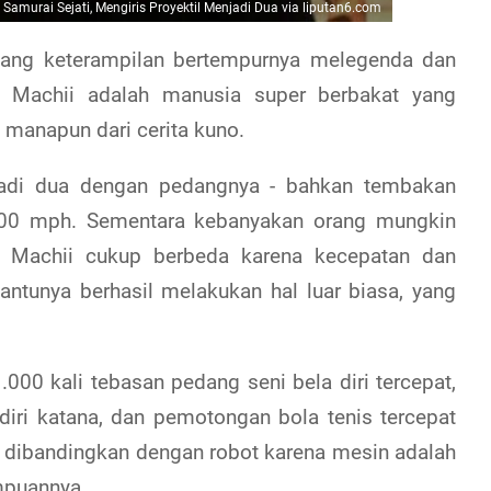
Samurai Sejati, Mengiris Proyektil Menjadi Dua via liputan6.com
t yang keterampilan bertempurnya melegenda dan
o Machii adalah manusia super berbakat yang
manapun dari cerita kuno.
jadi dua dengan pedangnya - bahkan tembakan
 200 mph. Sementara kebanyakan orang mungkin
 Machii cukup berbeda karena kecepatan dan
ntunya berhasil melakukan hal luar biasa, yang
000 kali tebasan pedang seni bela diri tercepat,
iri katana, dan pemotongan bola tenis tercepat
 dibandingkan dengan robot karena mesin adalah
mpuannya.