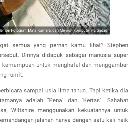
emori Fotografi, Mata Kamera, dan Memori Komputer via grid.id
gat semua yang pernah kamu lihat? Stephen
tersebut. Dirinya didapuk sebagai manusia super
uah kemampuan untuk menghafal dan menggambar
ang rumit.
berbicara sampai usia lima tahun. Tapi ketika dia
rtamanya adalah "Pena" dan "Kertas". Sahabat
sa, Wiltshire menggunakan kekuatannya untuk
pemandangan jalanan hanya dengan satu kali naik