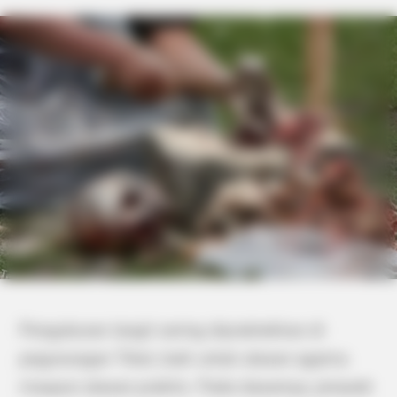
Penguburan langit sering dipraktekkan di
pegunungan Tibet, baik untuk alasan agama
maupun alasan praktis. Pada dasarnya, jenazah