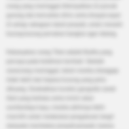
orang yang meninggal ditempatkan di puncak
gunung dan kemudian diiris serta disayat-sayat
di setiap sebagian tubuh jenazah, untuk menarik
burung-burung pemakan bangkai agar datang.
Kebanyakan orang Tibet adalah Budha yang
percaya pada kelahiran kembali. Setelah
seseorang meninggal, tubuh mereka dianggap
tidak lebih dari bejana kosong yang perlu
dibuang. Disebabkan kondisi geografis tanah
tibet yang berbatu serta minim akan
sumberdaya kayu, mereka akhirnya lebih
memilih untuk melakukan penguburan langit
daripada membakar jenazah-jenazah, karena