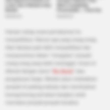
Hampir setiap acara pemakaman itu
menyedihkan. Namun apa yang orang-orang
tibet lakukan jauh lebih menyedihkan dan
menyeramkan dalam “mengubur” jenazah
orang-orang yang telah meninggal. Acara ini
dikenal dengan nama “
Sky Burial
” atau
penguburan langit. Mereka akan meletakkan
jenazah di padang terbuka dan membiarkan
burung-burung pemakan bangkai untuk
memakan jenazah-jenazah tersebut.