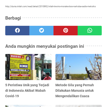
http://dunia.inilah.com/read/detail/2010892/inilah-trevino-morales-bos-narkoba-sadis-meksiko
Berbagi
Anda mungkin menyukai postingan ini
5 Peristiwa Unik yang Terjadi
Metode Gila yang Pernah
di Indonesia Akibat Wabah
Dilakukan Manusia untuk
Covid-19
Mengendalikan Cuaca