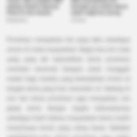
Prostitusi merupakan hal yang tabu sekaligus
umum di mata masyarakat. Bagai dua sisi mata
uang yang tak terpisahkan dunia prostitusi
memberi secercah harapan untuk menggali
materi bagi mereka yang berkeahlian minim di
tengah dunia yang kian mencekik ini. Sedang di
sisi lain dunia prostitusi juga merupakan sisi
gelap dunia dengan segala keburukannya
sekaligus bukti bahwa masyarakat dunia masih
menyimpan borok yang cukup besar. Sahabat