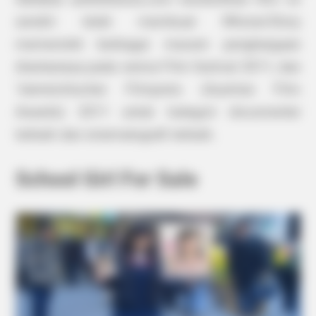
sendiri telah membuat Whores'Glory
memeroleh berbagai macam penghargaan
diantaranya pada venice Film festival 2011, dan
"sterreichischer Filmpreis (Austrian Film
Awards) 2011 untuk kategori documenter
terbaik dan sinematografi terbaik.
School Girl For Sale