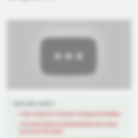
ANEH UNIK LAINNYA
5 Film Terkenal Ini Ternyata Terinspirasi dari Mimpi
5 Hal Salah Kaprah yang Banyak Dipercaya Orang
Gara-Gara Film Action