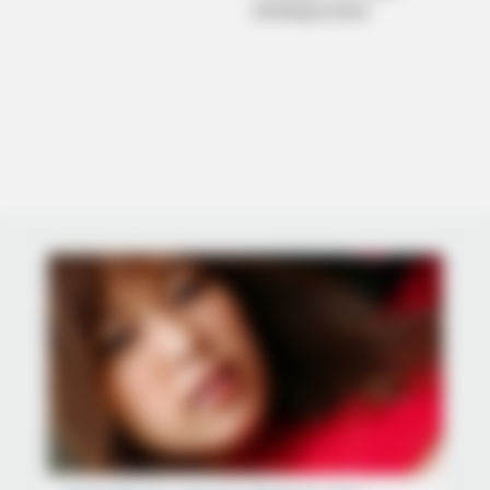
Kehidupan Bumi