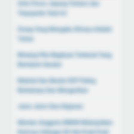
Artis Porno Jepang Terlaris dan
Terpopuler Saat Ini
Orang Yang Mengaku Dirinya Adalah
Tuhan
Bintang Film Begituan Terkenal Yang
Bertubuh Gendut
Mahluk Dan Benda SCP Paling
Berbahaya Dan Mengerikan
Jenis Jenis Ilmu Kejawen
Mantan Anggota AKB48 Melanjutkan
Karirnya Sebagai AV Idol Esek Esek