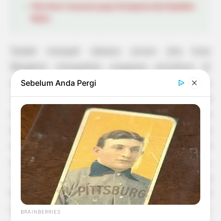
Film Horor Terseram yang Terinspirasi dari Kejadian
Nyata
Sudah menjadi rahasia umum jika kota
Bangkok merupakan surganya prostitusi di
wilayah Asia Tenggara. Di kota yang berjuluk
The Sins City of South East Asian
ini, segala
macam jenis prostitusi bisa di temukan. Mulai
dari PSK hingga waria semuanya tersedia bagi
mereka yang bersedia membayar. Hal inilah
yang coba
"dipotret"
oleh sutradara asal Inggris,
Jordan Clark dalam film dokumenternya yang
berjudul
Bangkok Girl
. Sahabat
anehdidunia.com dengan gaya Footage Cam,