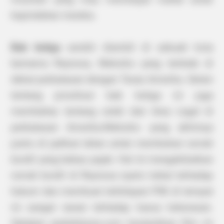
kepindahan mereka.
Bab ketiga
sendiri diambil di sebuah kota
bernama Reynosa, Meksiko yang terletak di
dekat perbatasan dengan Texas Amerika. Selain
tentang prostitusi bab ketiga ini juga
membahas tentang celah dari Area Legal di
perbatasan Amerika-Meksiko yang akhirnya
justru di jadikan lahan untuk membukan rumah
bordil yang bebas pajak. Hal ini mengakibatkan
rumah bordil di Reynosa nyaris kebal terhadap
hukum dan membuat kehidupan PSK di tempat
ini sangat rawan terhadap kasus kekerasan.
Sahabat anehdidunia.com keotentikan film ini