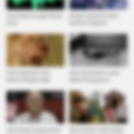
Suara Aneh Di Langit Seluruh
Berapa Yang Harus Kamu
Dunia
Kasih Ke Pengamen
Suku Pedalaman Yang
Video Shock Shell Trauma
Mencuri Mangsa Singa
Akibat Perang Dunia I
Gary Thuerk, Orang Pertama
Nam Am Berk Tradisi Gubug