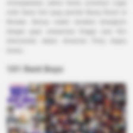
mmenjalankan sektor bisnis prostitusi Legal
milik Denis Hof yang pemilik Bunny Runch di
Nevada. Semua materi tersebut dirangkum
dengan gaya wawancara hingga aura film
dokumenter dalam American Pimp begitu
terasa.
101 Rent Boys