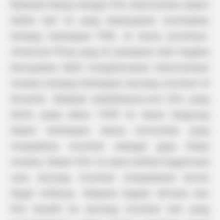
Berbeda halnya dengan film dokumenter dalam
daftar kali ini yang kebanyakan membahas
tentang kehidupan PSK, di dunia prostitusi.
American Pimp
yang di sutradarai oleh
Hughes
bersaudara lebih mengfokuskan dokumentasi
mereka tentang kehidupan seorang mucikari di
Amerika. Sahabat anehdidunia.com film yang
dirilis pada tahun 1999 ini terjun langsung
dalam kehidupan sebua komunitas yang
menjadikan mucikari sebagai gaya hidup
mereka. Dalam film ini akan terlihat bagaimana
cara seorang mucikari menjalankan bisnis
ilegal miliknya. Adapula bagian dimana alur
film beralih ke seorang mucikari lain yang