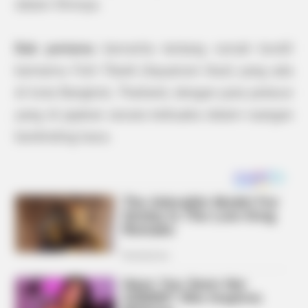
dalam filmnya.
Bab pertama
bercerita tentang rumah bordil
bernama
Fish Thank
(Aquarium Ikan) yang ada
di kota Bangkok, Thailand, dengan para pelacur
yang di jajakan secara terbuaka dalam ruangan
berdinding kaca.