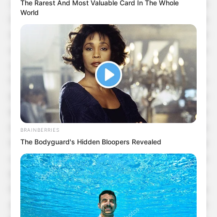
Jordan mencoba mengangangkat tema wisata
tabu di Bangkok dengan gaya yang sederhana
namun tetap mengena. Dengan hanya buget
sebesar 10 ribu dollar ia menghabiskan waktu
selama beberapa bulan di Ibukota Thailand ini.
Film berdurasi sekitar 43 menit ini sendiri
berfokus pada kisah
"Pla,"
seorang gadis bar
berusia 19 yang begitu memahami seluk beluk
kotanya. Dalam film ini di kupas habis kisah
hidup Pla mulai dari awal ia bekerja di bar saat
usianya masih sangat muda yaitu 13 tahun dan
bagaimana pula realitas kehidupan PSK disana.
Point penting lain dari film ini adalah
ditonjolkanya sisi humanis dari para PSK