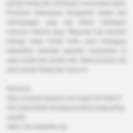
pernah hilang dari kehidupan masyarakat dunia.
Prostitusi sebenarnya merupakan wadah dari
ketimpangan yang ada dalam kehidupan
manusia. Selama yang
"Berpunya"
tak bersedia
berbagi tanpa timbal balik, serta kurangnya
kepedulian terhadap penyakit masyarakat ini
yang seolah tak pernah ada. Maka prostusi tak
akan pernah hilang dari dunia ini.
Referensi:
http://citizen6.liputan6.com/read/2231668/5-
film-dokumenter-tentang-prostitusi-yang-paling-
populer
https://en.wikipedia.org