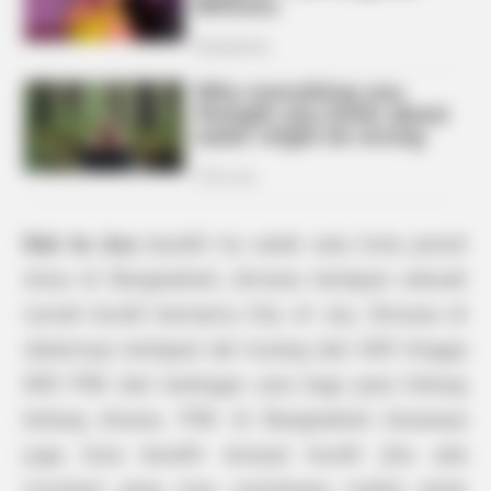
Bab ke dua
beralih ke salah satu kota penuh
dosa di Bangladesh, dimana terdapat sebuah
rumah bordil bernama City of Joy. Dimana di
dalamnya terdapat tak kurang dari 600 hingga
800 PSK dari berbagai usia bagi para hidung
belang disana. PSK di Bangladesh biasanya
juga bisa beralih tempat bordil jika ada
mucikari yang mau membayar mahal untuk